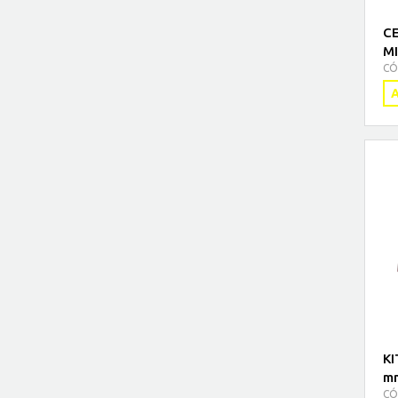
C
MI
CÓ
A
KI
mm
CÓ