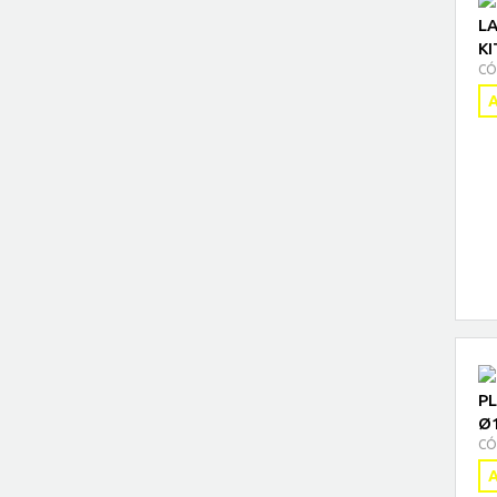
LA
KI
CÓ
A
P
Ø
CÓ
A