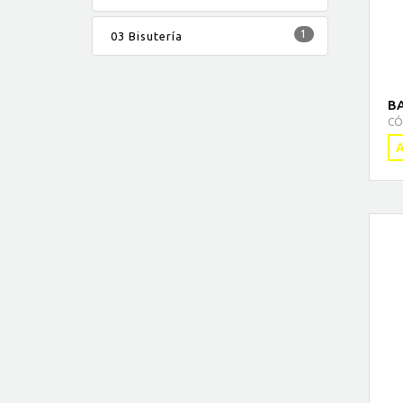
1
03 Bisutería
B
CÓ
A